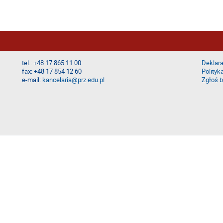
tel.: +48 17 865 11 00
Deklara
fax: +48 17 854 12 60
Polityk
e-mail:
kancelaria@prz.edu.pl
Zgłoś b